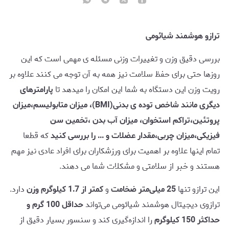
ترازو هوشمند شیائومی
بررسی دقیق وزن و تغییرات وزنی مسئله ی مهمی است که این
روزها حتی برای حفظ سلامت نیز همه به آن توجه می کنند علاوه بر
رویت وزن این دستگاه به شما این امکان را میدهد تا
پارامترهای
دیگری مانند شاخص توده ی بدنی(BMI)، میزان متابولیسم،میزان
پروتئین،تراکم استخوان، میزان آب بدن ،تخمین سن
فیزیکی،میزان چربی،مقدار عضلات و ... را بررسی کنید
که قطعا
تمام اینها علاوه بر اهمیت برای ورزشکاران برای افراد عادی نیز مهم
هستند و خبر از سلامتی و مشکلات شما می دهند.
این ترازو تنها
25 میلی‌متر ضخامت
و
کمتر از 1.7 کیلوگرم وزن
دارد.
ترازوی دیجیتال هوشمند شیائومی می‌تواند
حداقل 100 گرم و
حداکثر 150 کیلوگرم
را اندازه‌گیری کند و سنسور بسیار دقیق از