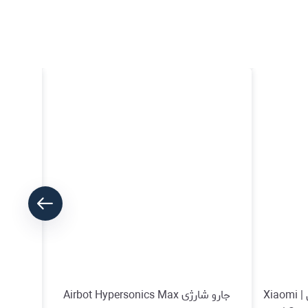
تصفیه‌ هوا و رطوبت ساز شیائومی | Xiaomi
جارو شارژی Airbot Hypersonics Max
جاروش